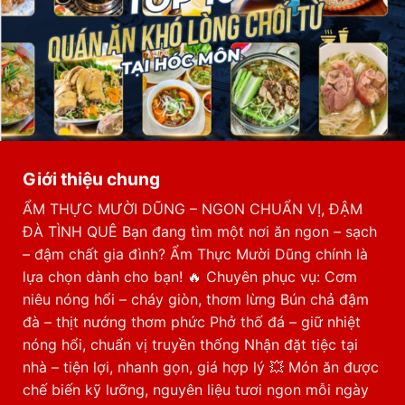
Giới thiệu chung
ẨM THỰC MƯỜI DŨNG – NGON CHUẨN VỊ, ĐẬM
ĐÀ TÌNH QUÊ Bạn đang tìm một nơi ăn ngon – sạch
– đậm chất gia đình? Ẩm Thực Mười Dũng chính là
lựa chọn dành cho bạn! 🔥 Chuyên phục vụ: Cơm
niêu nóng hổi – cháy giòn, thơm lừng Bún chả đậm
đà – thịt nướng thơm phức Phở thố đá – giữ nhiệt
nóng hổi, chuẩn vị truyền thống Nhận đặt tiệc tại
nhà – tiện lợi, nhanh gọn, giá hợp lý 💥 Món ăn được
chế biến kỹ lưỡng, nguyên liệu tươi ngon mỗi ngày