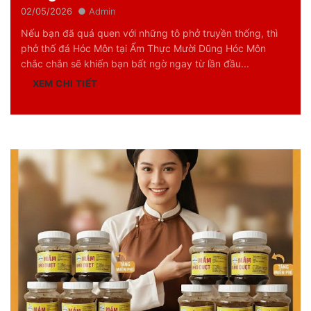
02/05/2026
Admin
Nếu bạn đã quá quen với những tô phở truyền thống, thì
phở thố đá Hóc Môn tại Ẩm Thực Mười Dũng Hóc Môn
chắc chắn sẽ khiến bạn bất ngờ ngay từ lần đầu...
XEM CHI TIẾT