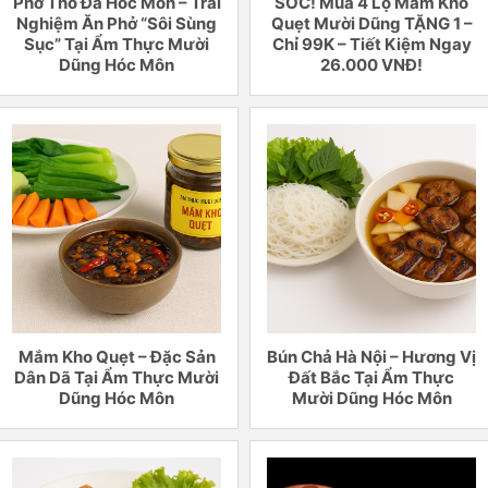
Phở Thố Đá Hóc Môn – Trải
SỐC! Mua 4 Lọ Mắm Kho
Nghiệm Ăn Phở “Sôi Sùng
Quẹt Mười Dũng TẶNG 1 –
Sục” Tại Ẩm Thực Mười
Chỉ 99K – Tiết Kiệm Ngay
Dũng Hóc Môn
26.000 VNĐ!
Mắm Kho Quẹt – Đặc Sản
Bún Chả Hà Nội – Hương Vị
Dân Dã Tại Ẩm Thực Mười
Đất Bắc Tại Ẩm Thực
Dũng Hóc Môn
Mười Dũng Hóc Môn