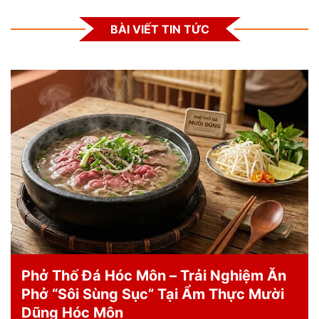
BÀI VIẾT TIN TỨC
Phở Thố Đá Hóc Môn – Trải Nghiệm Ăn
Phở “Sôi Sùng Sục” Tại Ẩm Thực Mười
Dũng Hóc Môn