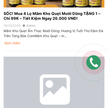
SỐC! Mua 4 Lọ Mắm Kho Quẹt Mười Dũng TẶNG 1 –
Chỉ 99K – Tiết Kiệm Ngay 26.000 VNĐ!
10/10/2025
Admin
Mắm Kho Quẹt Ẩm Thực Mười Dũng: Hương Vị Tuổi Thơ Đậm Đà
Trên Từng Bữa CơmMắm Kho Quẹt – m...
Xem thêm